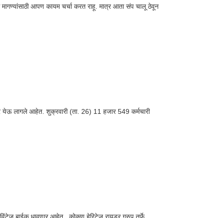
िध मागण्यांसाठी आपण कायम चर्चा करत राहू. मात्र आता संप चालू ठेवून
वर येऊ लागले आहेत. शुक्रवारी (ता. 26) 11 हजार 549 कर्मचारी
िंटेज बाईक धावणार आहेत. कोकण हेरिटेज रायडर ग्रुप तर्फे