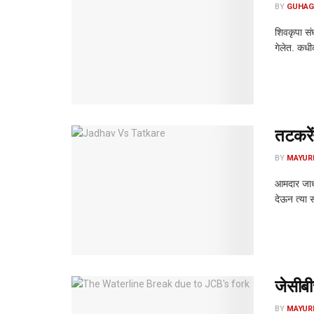
BY
GUHAG
शिवकृपा सं
गेलेत. कध
तटकरेंन
BY
MAYUR
आमदार जाधव
देऊन त्या 
जेसीब
BY
MAYUR