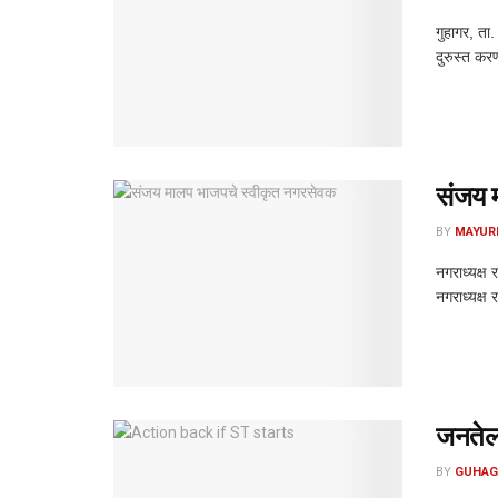
गुहागर, ता
दुरुस्त कर
संजय 
BY
MAYUR
नगराध्यक्ष
नगराध्यक्ष 
जनतेला,
BY
GUHAG