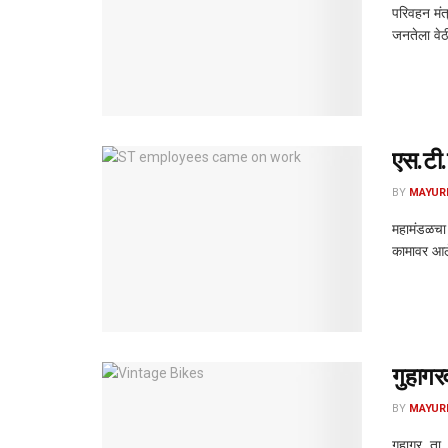
परिवहन मंत्
जनतेला वेठ
एस.टी.
BY
MAYUR
महामंडळचा 
कामावर आले.
गुहागर
BY
MAYUR
गुहागर, ता