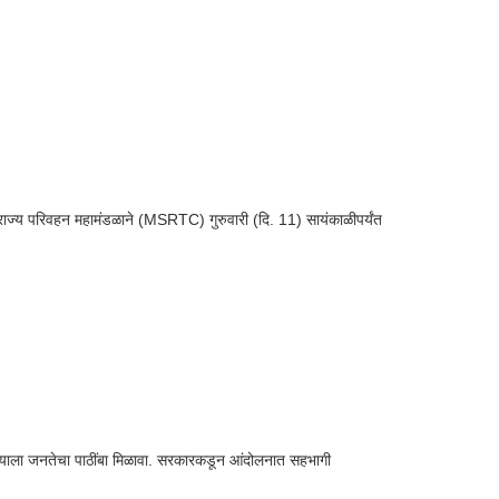
्र राज्य परिवहन महामंडळाने (MSRTC) गुरुवारी (दि. 11) सायंकाळीपर्यंत
या लढ्याला जनतेचा पाठींबा मिळावा. सरकारकडून आंदोलनात सहभागी