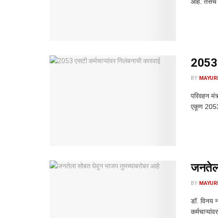
आहे. तसेच 
2053 ए
BY
MAYUR
परिवहन मंत
एकूण 2053 
जनतेला
BY
MAYUR
डॉ. विनय ना
कर्मचाऱ्यां