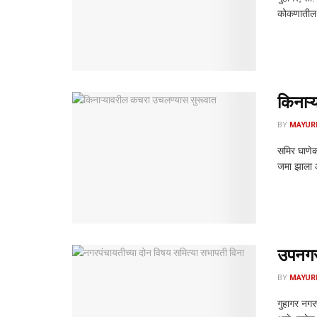
कोकणातील प
किनाऱ्
BY
MAYUR
समिर घाणेक
जमा झाला आ
उपनगरा
BY
MAYUR
गुहागर नगर