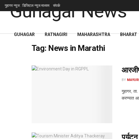
गुहागर न्युज : डिजिटल न्युज माध्यम
संपर्क
GUHAGAR
RATNAGIRI
MAHARASHTRA
BHARAT
Tag:
News in Marathi
आरजीपी
BY
MAYUR
गुहागर, ता
करण्यात आल
पर्यटन 