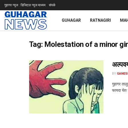
गुहागर न्युज : डिजिटल न्युज माध्यम
संपर्क
GUHAGAR
RATNAGIRI
MA
Tag:
Molestation of a minor gir
अल्पवय
BY
GANES
गुहागर ताल
फायदा घेत