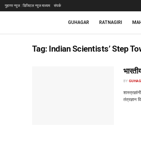
गुहागर न्युज : डिजिटल न्युज माध्यम
संपर्क
GUHAGAR
RATNAGIRI
MA
Tag:
Indian Scientists’ Step T
भारतीय 
BY
GUHAG
शास्त्रज्ञ
तंत्रज्ञान