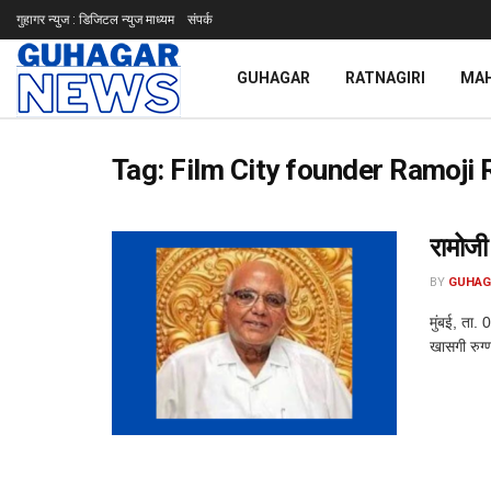
गुहागर न्युज : डिजिटल न्युज माध्यम
संपर्क
GUHAGAR
RATNAGIRI
MA
Tag:
Film City founder Ramoji
रामोजी
BY
GUHAG
मुंबई, ता. 
खासगी रुग