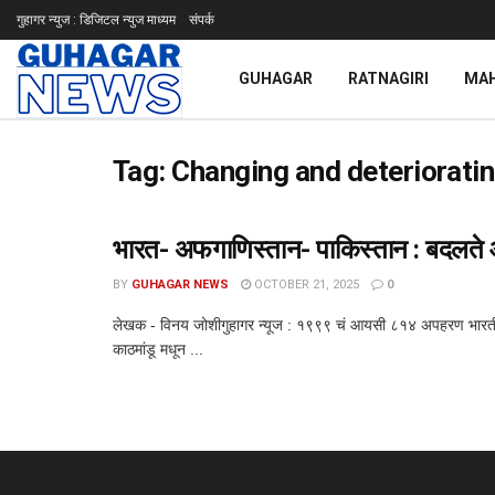
गुहागर न्युज : डिजिटल न्युज माध्यम
संपर्क
GUHAGAR
RATNAGIRI
MA
Tag:
Changing and deterioratin
भारत- अफगाणिस्तान- पाकिस्तान : बदलते 
BY
GUHAGAR NEWS
OCTOBER 21, 2025
0
लेखक - विनय जोशीगुहागर न्यूज : १९९९ चं आयसी ८१४ अपहरण भारतीय
काठमांडू मधून ...