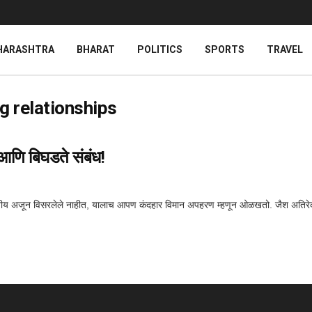
HARASHTRA
BHARAT
POLITICS
SPORTS
TRAVEL
g relationships
आणि बिघडते संबंध!
 अजून विसरलेले नाहीत, यालाच आपण कंदहार विमान अपहरण म्हणून ओळखतो. जैश अतिरेकी अ