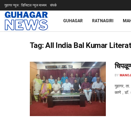
गुहागर न्युज : डिजिटल न्युज माध्यम
संपर्क
GUHAGAR
RATNAGIRI
MA
Tag:
All India Bal Kumar Litera
चिपळूण
BY
MANOJ
गुहागर, ता
काणे , डॉ. 