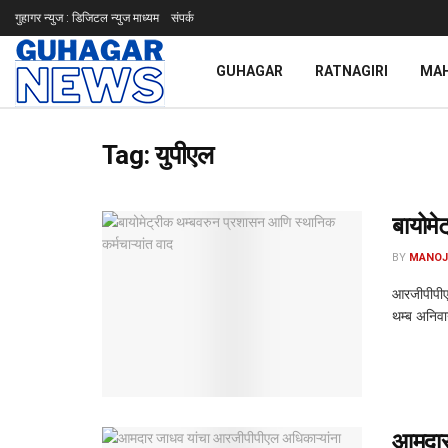
गुहागर न्युज : डिजिटल न्युज माध्यम
संपर्क
GUHAGAR
RATNAGIRI
MA
Tag:
युपीएल
बायोमे
BY
MANOJ
आरजीपीपीएल
थम्ब अनिवार
आमदार