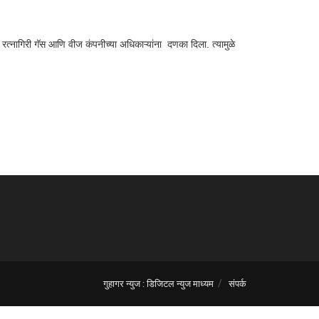
रत्नागिरी गॅस आणि वीज कंपनीच्या अधिकाऱ्यांना दणका दिला. त्यामुळे
गुहागर न्युज : डिजिटल न्युज माध्यम
संपर्क