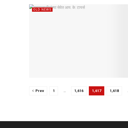
OLD NEWS
Prev
1
…
1,616
1,617
1,618